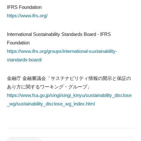
IFRS Foundation
https://www.ifrs.org/
International Sustainability Standards Board - IFRS
Foundation
https://www.ifrs.org/groups/international-sustainability-
standards-board/
金融庁 金融審議会「サステナビリティ情報の開示と保証の
あり方に関するワーキング・グループ」
https://www.fsa.go.jp/singi/singi_kinyu/sustainability_disclose
_wg/sustainability_disclose_wg_index.html