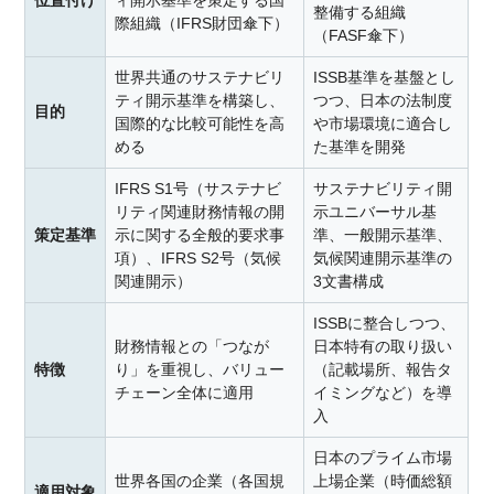
位置付け
ィ開示基準を策定する国
整備する組織
際組織（IFRS財団傘下）
（FASF傘下）
世界共通のサステナビリ
ISSB基準を基盤とし
ティ開示基準を構築し、
つつ、日本の法制度
目的
国際的な比較可能性を高
や市場環境に適合し
める
た基準を開発
IFRS S1号（サステナビ
サステナビリティ開
リティ関連財務情報の開
示ユニバーサル基
策定基準
示に関する全般的要求事
準、一般開示基準、
項）、IFRS S2号（気候
気候関連開示基準の
関連開示）
3文書構成
ISSBに整合しつつ、
財務情報との「つなが
日本特有の取り扱い
特徴
り」を重視し、バリュー
（記載場所、報告タ
チェーン全体に適用
イミングなど）を導
入
日本のプライム市場
世界各国の企業（各国規
上場企業（時価総額
適用対象