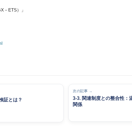
X－ETS）」
ml
次の記事 →
3-3. 関連制度との整合性：温対法・ISO・SBTなどとの
三者検証とは？
関係