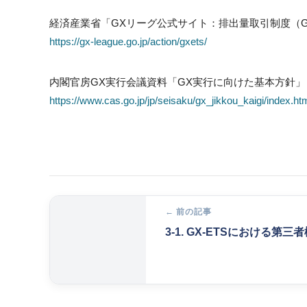
経済産業省「GXリーグ公式サイト：排出量取引制度（G
https://gx-league.go.jp/action/gxets/
内閣官房GX実行会議資料「GX実行に向けた基本方針」
https://www.cas.go.jp/jp/seisaku/gx_jikkou_kaigi/index.ht
← 前の記事
3-1. GX-ETSにおける第